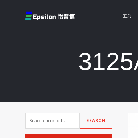
跳
至
主页
内
容
312
Search
SEARCH
for: