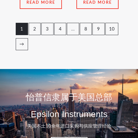
READ MORE
READ MORE
1
2
3
4
…
8
9
10
→
怡普信隶属于美国总部
Epsilon Instruments
美国本土10余年进口采购与供应管理经验