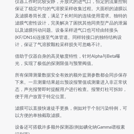
仪器工作时比较安静，开放式的进气口，恒定的流量控制
保证了稳定均匀的气溶胶采样收集过程。大面积的滤膜以
及滤膜卷筒长度，满足了长时间的连续使用需求。独特的
滤膜气密性设计，完美解决了困扰其他同类型产品的泄漏
以及滤膜抖动问题。设备采样进气口也可经由转接头
(KF/DN16)连接至气体管道。同样转接口的独特结构设
计，保证了气溶胶颗粒采样损失可忽略不计。
借助于仪器自身的高灵敏度特性，针对Alpha与Beta曝
光，实现了极低的探测限值与预警阀值。
所有保障测量数据安全有效的额外监测参数都会同步保存
下来。一旦测量结果超出预设报警值或测量进入非正常状
态，声光报警即时提醒用户进行检查。报警灯柱可拆卸，
便于用户放置于特定位置。
滤膜可以直接快速徒手更换，例如对于个别污染特例，可
以方便的单独截取滤膜。
设备还可搭载许多额外探测器(例如碘化钠Gamma谱核素