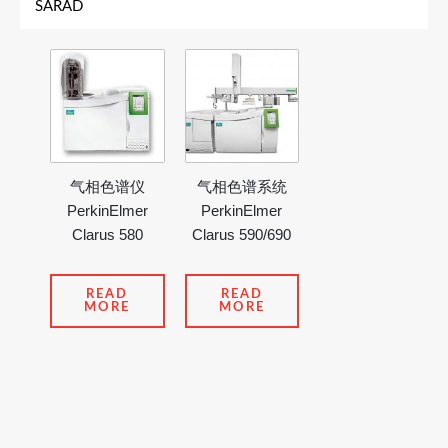
SARAD
气相色谱仪
气相色谱系统
PerkinElmer
PerkinElmer
Clarus 580
Clarus 590/690
READ
READ
MORE
MORE