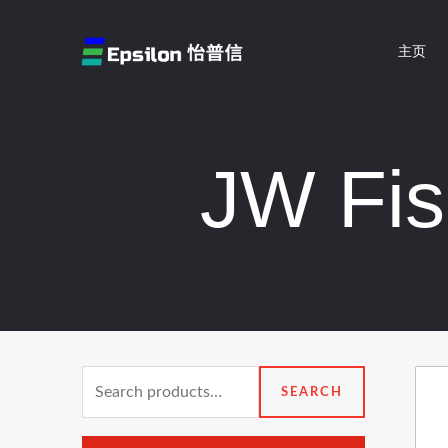
跳
至
主页
内
容
JW F
Search
SEARCH
for: