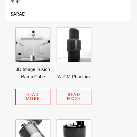
磐诺
SARAD
3D Image Fusion
Ramp Cube
ATCM Phantom
READ
READ
MORE
MORE