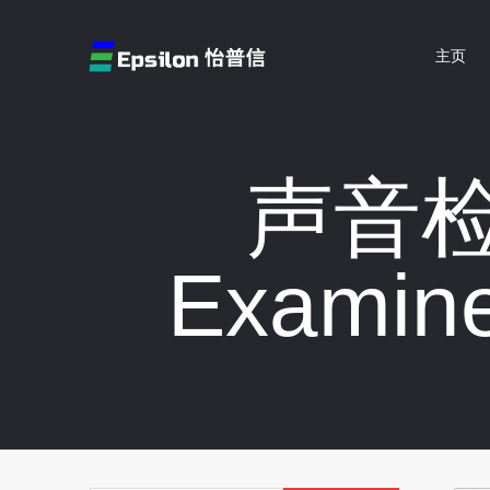
跳
至
主页
内
容
声音检
Examine