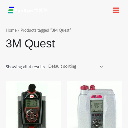
跳
MAI
至
MEN
内
容
Home
/ Products tagged “3M Quest”
3M Quest
Showing all 4 results