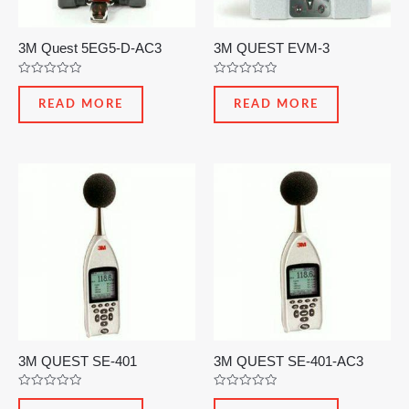
3M Quest 5EG5-D-AC3
3M QUEST EVM-3
Rated
Rated
0
0
READ MORE
READ MORE
out
out
of
of
5
5
3M QUEST SE-401
3M QUEST SE-401-AC3
Rated
Rated
0
0