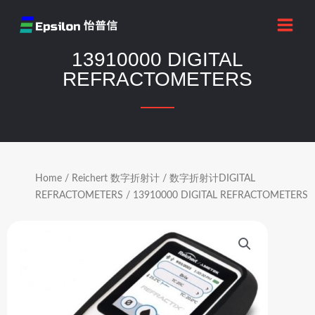
跳
MAI
至
MEN
内
13910000 DIGITAL
容
REFRACTOMETERS
Home
/
Reichert 数字折射计
/
数字折射计DIGITAL
REFRACTOMETERS
/ 13910000 DIGITAL REFRACTOMETERS