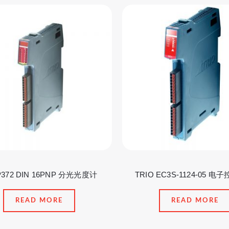
 P372 DIN 16PNP 分光光度计
TRIO EC3S-1124-05 
READ MORE
READ MORE