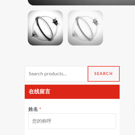
Search
SEARCH
for:
在线留言
姓名
*