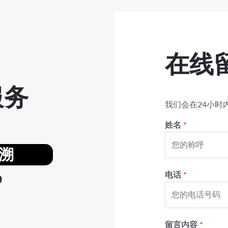
在线
服务
我们会在24小时
姓名
*
追溯
电话
*
9
留言内容
*