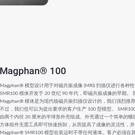
Magphan® 100
Magphan® 模型设计用于对磁共振成像 (MRI) 扫描仪进行各种性
SMR100 模体开发于 20 世纪 90 年代，即磁共振成像的早期。 我
Magphan® 模体是为现代核磁共振扫描仪设计的，我们强烈推荐
不过，我们也可以为提出要求的客户生产 100 型模型。 SMR1
由两个内径 20 厘米的半球形外壳组成。外壳通过一个简单的
方体组件无需工具即可快速拆卸，从而提高了成像的灵活性，并
Magphan® SMR100 模型在装运时不带任何液体。客户必