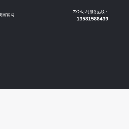
7X24小时服务热线：
美国官网
13581588439