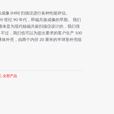
振成像 (MRI) 扫描仪进行各种性能评估。
于 20 世纪 90 年代，即磁共振成像的早期。 我们
han® 模体是为现代核磁共振扫描仪设计的，我们强
。不过，我们也可以为提出要求的客户生产 100
酯球体外壳，由两个内径 20 厘米的半球形外壳组
室
,
全部产品