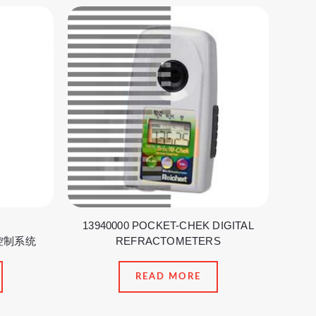
13940000 POCKET-CHEK DIGITAL
电子控制系统
REFRACTOMETERS
READ MORE