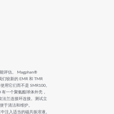
能评估。 Magphan®
们较新的 EMR 和 TMR
使用它们而不是 SMR100。
00 有一个聚氨酯球体外壳，
螺纹法兰连接环连接。测试立
便于清洁和维护。
须在其中注入适当的磁共振溶液。