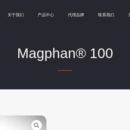
关于我们
产品中心
代理品牌
联系我们
Magphan® 100