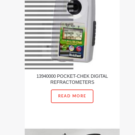
13940000 POCKET-CHEK DIGITAL
REFRACTOMETERS
READ MORE