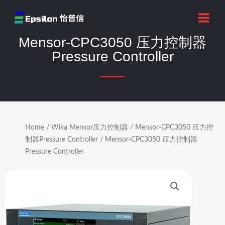
跳
MAI
至
MEN
内
Mensor-CPC3050 压力控制器
容
Pressure Controller
Home
/
Wika Mensor压力控制器
/
Mensor-CPC3050 压力控
制器Pressure Controller
/ Mensor-CPC3050 压力控制器
Pressure Controller